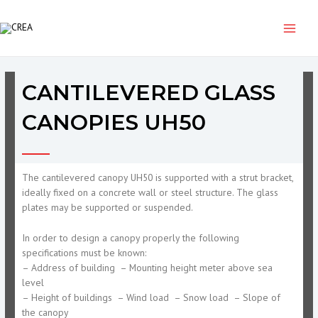
Skip
Post
Main
to
navigation
content
Menu
CANTILEVERED GLASS
By
nsgari
/
January 12, 2023
CANOPIES UH50
The cantilevered canopy UH50 is supported with a strut bracket,
ideally fixed on a concrete wall or steel structure. The glass
plates may be supported or suspended.
In order to design a canopy properly the following
specifications must be known:
– Address of building – Mounting height meter above sea
level
– Height of buildings – Wind load – Snow load – Slope of
the canopy