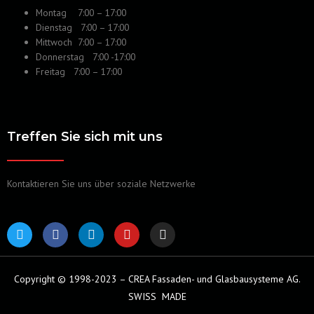
Montag 7:00 – 17:00
Dienstag 7:00 – 17:00
Mittwoch 7:00 – 17:00
Donnerstag 7:00 -17:00
Freitag 7:00 – 17:00
Treffen Sie sich mit uns
Kontaktieren Sie uns über soziale Netzwerke
T
F
L
Y
I
w
a
i
o
n
i
c
n
u
s
t
e
k
t
t
t
b
e
u
a
Copyright © 1998-2023 – CREA Fassaden- und Glasbausysteme AG.
e
o
d
b
g
SWISS
MADE
r
o
i
e
r