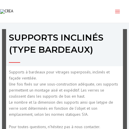
Aller
Navigation
Main
au
de
contenu
l’article
Menu
SUPPORTS INCLINÉS
Par
nsgari
/
janvier 12, 2023
(TYPE BARDEAUX)
Supports à bardeaux pour vitrages superposés, inclinés et
façade ventilée.
Une fois fixés sur une sous-construction adéquate, ces supports
permettent un montage aisé et expéditif. Les verres se
coulissent dans les supports de bas en haut.
Le nombre et la dimension des supports ainsi que letype de
verre sont déterminés en fonction de l’objet et son
emplacement, selon les normes statiques SIA.
Pour toutes questions, n’hésitez pas à nous contacter.