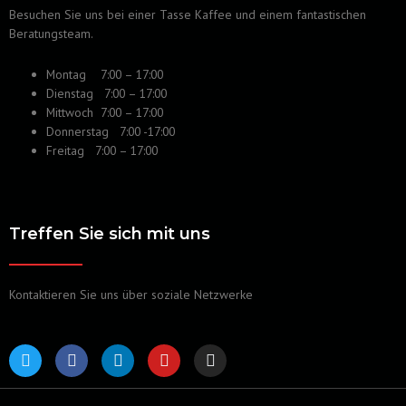
Besuchen Sie uns bei einer Tasse Kaffee und einem fantastischen
Beratungsteam.
Montag 7:00 – 17:00
Dienstag 7:00 – 17:00
Mittwoch 7:00 – 17:00
Donnerstag 7:00 -17:00
Freitag 7:00 – 17:00
Treffen Sie sich mit uns
Kontaktieren Sie uns über soziale Netzwerke
T
F
L
Y
I
w
a
i
o
n
i
c
n
u
s
t
e
k
t
t