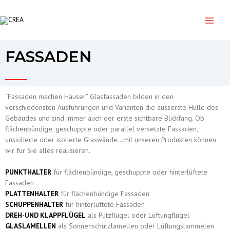
Zum
Main
Inhalt
springen
Menu
FASSADEN
“Fassaden machen Häuser” Glasfassaden bilden in den
verschiedensten Ausführungen und Varianten die äusserste Hülle des
Gebäudes und sind immer auch der erste sichtbare Blickfang. Ob
flächenbündige, geschuppte oder parallel versetzte Fassaden,
unsiolierte oder isolierte Glaswände…mit unseren Produkten können
wir für Sie alles realisieren.
PUNKTHALTER
für flächenbündige, geschuppte oder hinterlüftete
Fassaden
PLATTENHALTER
für flächenbündige Fassaden
SCHUPPENHALTER
für hinterlüftete Fassaden
DREH-UND KLAPPFLÜGEL
als Putzflügel oder Lüftungflügel
GLASLAMELLEN
als Sonnenschutzlamellen oder Lüftungslammelen