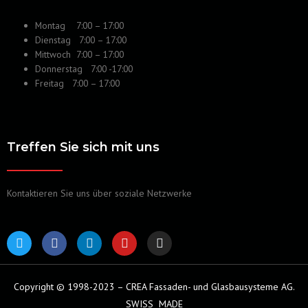
Montag 7:00 – 17:00
Dienstag 7:00 – 17:00
Mittwoch 7:00 – 17:00
Donnerstag 7:00 -17:00
Freitag 7:00 – 17:00
Treffen Sie sich mit uns
Kontaktieren Sie uns über soziale Netzwerke
T
F
L
Y
I
w
a
i
o
n
i
c
n
u
s
t
e
k
t
t
t
b
e
u
a
Copyright © 1998-2023 – CREA Fassaden- und Glasbausysteme AG.
e
o
d
b
g
SWISS
MADE